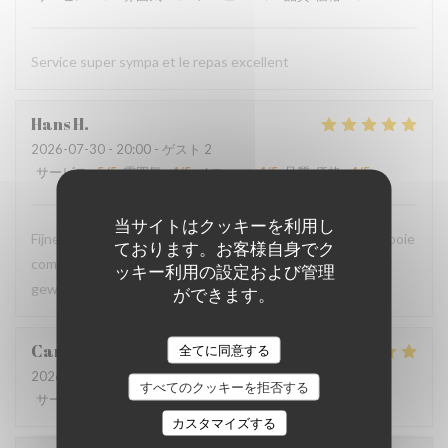
Service super sympa et le repas excellent
Hans
H
2026-07-30
- 20:00 - ゲスト 2
サービス
:
5
/5
雰囲気
:
4
/5
メニュー
:
4
/5
品質-価格
:
4
/5
当サイトはクッキーを利用し
Fijne en kundige bediening, eenvoudige gerechten met mooie
ております。お客様自身でク
combinaties van ingredienten. Gisteren voor tweede keer
ッキー利用の設定および管理
geweest, kijk al uit naar de volgende!
ができます。
Cardene
M
全てに同意する
2026-07-30
- 13:00 - ゲスト 3
すべてのクッキーを拒否する
サービス
:
5
/5
雰囲気
:
5
/5
メニュー
:
5
/5
品質-価格
:
5
/5
カスタマイズする