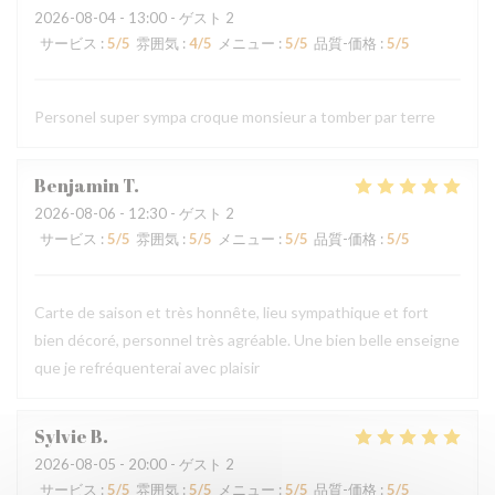
2026-08-04
- 13:00 - ゲスト 2
サービス
:
5
/5
雰囲気
:
4
/5
メニュー
:
5
/5
品質-価格
:
5
/5
Personel super sympa croque monsieur a tomber par terre
Benjamin
T
2026-08-06
- 12:30 - ゲスト 2
サービス
:
5
/5
雰囲気
:
5
/5
メニュー
:
5
/5
品質-価格
:
5
/5
Carte de saison et très honnête, lieu sympathique et fort
bien décoré, personnel très agréable. Une bien belle enseigne
que je refréquenterai avec plaisir
Sylvie
B
2026-08-05
- 20:00 - ゲスト 2
サービス
:
5
/5
雰囲気
:
5
/5
メニュー
:
5
/5
品質-価格
:
5
/5