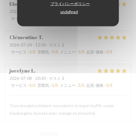
Eloise
P
プライバシーポリシー
2026-07-29
- 20:00 - ゲスト 2
undefined
サービス
:
5
/5
雰囲気
:
5
/5
メニュー
:
5
/5
品質-価格
:
5
/5
Clémentine
T
2026-07-24
- 12:30 - ゲスト 2
サービス
:
5
/5
雰囲気
:
5
/5
メニュー
:
5
/5
品質-価格
:
5
/5
jocelyne
L
2026-07-08
- 20:30 - ゲスト 2
サービス
:
5
/5
雰囲気
:
5
/5
メニュー
:
5
/5
品質-価格
:
5
/5
Tous les platscétaient succulents (croque truffé, caviar
d'aubergine, burrata avec orange et pistache)