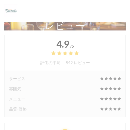
クッキー利用の管理について
レビュー
4.9
/5
評価の平均 —
542 レビュー
サービス
雰囲気
メニュー
品質-価格