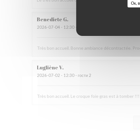
Ок, 
Benedicte
G
2026-07-04
- 12:30 - гости 2
Très bon accueil. Bonne ambiance décontractée. Produ
Lugliène
V
2026-07-02
- 12:30 - гости 2
Très bon accueil. Le croque foie gras est à tomber !!!