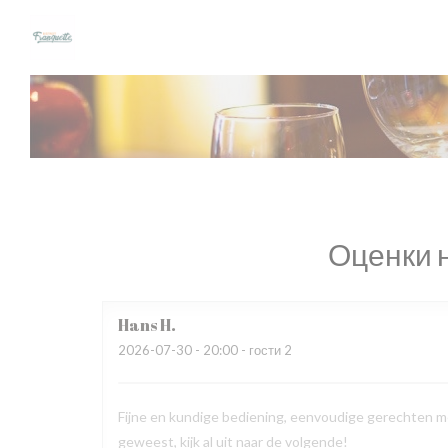
Панель управления cookies
Оценки 
Hans
H
2026-07-30
- 20:00 - гости 2
Fijne en kundige bediening, eenvoudige gerechten m
geweest, kijk al uit naar de volgende!