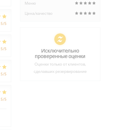
Меню
Цена/качество
5
/5
5
/5
Исключительно
проверенные оценки
Оценки только от клиентов,
сделавших резервирование
5
/5
5
/5