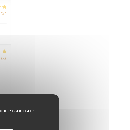
5
/5
5
/5
торые вы хотите
5
/5