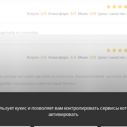
Услуги
:
5
/5
Атмосфера
:
5
/5
Меню
:
5
/5
Цена / качество
:
 agréable et conviviale
Услуги
:
5
/5
Атмосфера
:
5
/5
Меню
:
5
/5
Цена / качество
:
Le serveur est super agréable et à l'écoute. Seul petit bémol : un choix de
 parfait, vous pouvez y aller les yeux fermés !
льзует кукис и позволяет вам контролировать сервисы ко
Услуги
:
5
/5
Атмосфера
:
5
/5
Меню
:
5
/5
Цена / качество
:
активировать
lats a découvrir