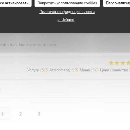
все активировать
Запретить использование cookies
Персонализи
Политика конфиденциальности
undefined
Услуги
:
5
/5
Атмосфера
:
5
/5
Меню
:
5
/5
Цена / качество
:
its frais. Nous y retournerons .
Услуги
:
5
/5
Атмосфера
:
5
/5
Меню
:
5
/5
Цена / качество
:
!
1
2
3