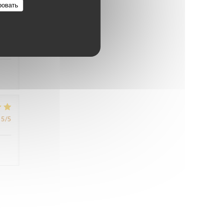
ровать
5
/5
5
/5