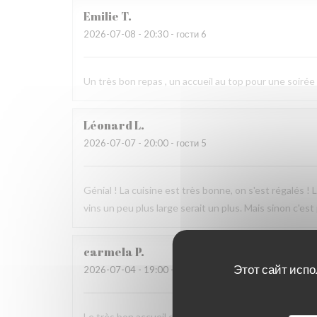
Emilie
T
2026-07-08
- 20:30 - гости 6
Un très bon repas , un accueil au top pour une soirée
Léonard
L
2026-07-07
- 20:00 - гости 5
Génial ! La cuisine est très bonne, on s'est régalés ! 
vins un peu plus large serait un plus. Mais sinon c'est
carmela
P
Этот сайт испо
2026-07-04
- 19:00 - гости 2
Le très bon accueil de Mr Samson et de bons petits p