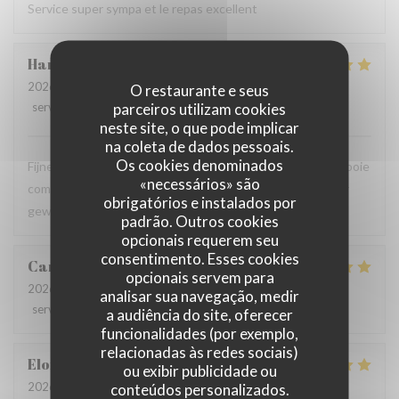
Service super sympa et le repas excellent
Hans
H
2026-07-30
- 20:00 - guests 2
O restaurante e seus
parceiros utilizam cookies
service
:
5
/5
ambience
:
4
/5
menu
:
4
/5
quality_price
:
4
/5
neste site, o que pode implicar
na coleta de dados pessoais.
Os cookies denominados
Fijne en kundige bediening, eenvoudige gerechten met mooie
«necessários» são
combinaties van ingredienten. Gisteren voor tweede keer
obrigatórios e instalados por
geweest, kijk al uit naar de volgende!
padrão. Outros cookies
opcionais requerem seu
consentimento. Esses cookies
Cardene
M
opcionais servem para
2026-07-30
- 13:00 - guests 3
analisar sua navegação, medir
service
:
5
/5
ambience
:
5
/5
menu
:
5
/5
quality_price
:
5
/5
a audiência do site, oferecer
funcionalidades (por exemplo,
relacionadas às redes sociais)
Eloise
P
ou exibir publicidade ou
2026-07-29
- 20:00 - guests 2
conteúdos personalizados.