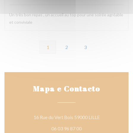
Un très bon repas , un accueil au top pour une soirée agréable
et conviviale
1
2
3
Mapa e Contacto
((abre numa nova
16 Rue du Vert Bois 59000 LILLE
06 03 96 87 00