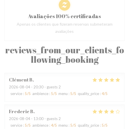
Avaliações 100% certificadas
Apenas os clientes que fizeram reservas submeteram
avaliações
reviews_from_our_clients_fo
llowing_booking
Clément
B
2026-08-04
- 20:30 - guests 2
service
:
5
/5
ambience
:
5
/5
menu
:
5
/5
quality_price
:
4
/5
Frederic
B
2026-08-04
- 13:00 - guests 2
service
:
5
/5
ambience
:
4
/5
menu
:
5
/5
quality_price
:
5
/5