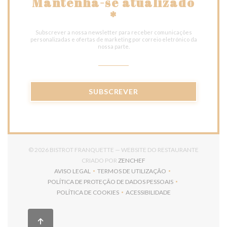
Mantenha-se atualizado
*
Subscrever a nossa newsletter para receber comunicações
personalizadas e ofertas de marketing por correio eletrónico da
nossa parte.
SUBSCREVER
© 2026 BISTROT FRANQUETTE — WEBSITE DO RESTAURANTE
((ABRE NUMA NOVA JANELA)
CRIADO POR
ZENCHEF
AVISO LEGAL
TERMOS DE UTILIZAÇÃO
((ABRE NUMA NOVA JANELA))
((ABRE NUMA NOVA JANELA))
POLÍTICA DE PROTEÇÃO DE DADOS PESSOAIS
((ABRE NUMA NOVA JANELA))
POLÍTICA DE COOKIES
ACESSIBILIDADE
((ABRE NUMA NOVA JANELA))
((ABRE NUMA NOVA JANELA