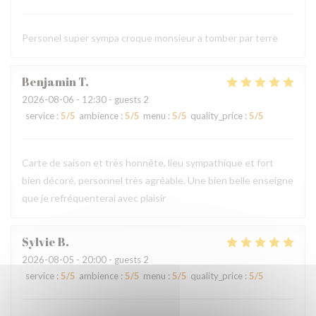
Personel super sympa croque monsieur a tomber par terre
Benjamin
T
2026-08-06
- 12:30 - guests 2
service
:
5
/5
ambience
:
5
/5
menu
:
5
/5
quality_price
:
5
/5
Carte de saison et très honnête, lieu sympathique et fort
bien décoré, personnel très agréable. Une bien belle enseigne
que je refréquenterai avec plaisir
Sylvie
B
2026-08-05
- 20:00 - guests 2
service
:
5
/5
ambience
:
5
/5
menu
:
5
/5
quality_price
:
5
/5