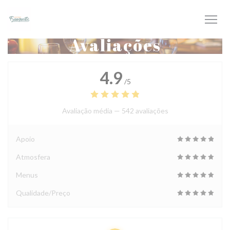
Painel de Gerenciamento de Cookies
Avaliações
4.9
/5
Avaliação média —
542 avaliações
Apoio
Atmosfera
Menus
Qualidade/Preço