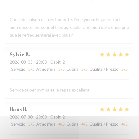
Carte de saison et très honnête, lieu sympathique et fort
bien décoré, personnel très agréable. Une bien belle enseigne
que je refréquenterai avec plaisir
Sylvie
B
2026-08-05
- 20:00 - Ospiti 2
Servizio
:
5
/5
Atmosfera
:
5
/5
Cucina
:
5
/5
Qualità / Prezzo
:
5
/5
Service super sympa et le repas excellent
Hans
H
2026-07-30
- 20:00 - Ospiti 2
Servizio
:
5
/5
Atmosfera
:
4
/5
Cucina
:
4
/5
Qualità / Prezzo
:
4
/5