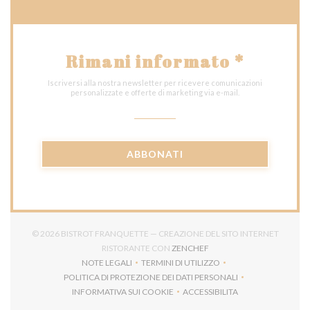
Rimani informato
*
Iscriversi alla nostra newsletter per ricevere comunicazioni
personalizzate e offerte di marketing via e-mail.
ABBONATI
© 2026 BISTROT FRANQUETTE — CREAZIONE DEL SITO INTERNET
((APRE UNA NUOVA FINES
RISTORANTE CON
ZENCHEF
NOTE LEGALI
TERMINI DI UTILIZZO
((APRE UNA NUOVA FINESTRA))
((APRE UNA NUOVA FINESTRA))
POLITICA DI PROTEZIONE DEI DATI PERSONALI
((APRE UNA NUOVA FINESTRA))
INFORMATIVA SUI COOKIE
ACCESSIBILITA
((APRE UNA NUOVA FINESTRA))
((APRE UNA NUOVA FINES