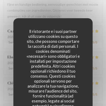
Fijne en kundige bediening, eenvoudige gerechten met mooie
combinaties van ingredienten. Gisteren voor tweede keer
geweest, kijk al uit naar de volgende!
Cardene
M
Il ristorante e i suoi partner
utilizzano cookies su questo
2026-07-30
- 13:00 - Ospiti 3
sito, che possono comportare
Servizio
:
5
/5
Atmosfera
:
5
/5
Cucina
:
5
/5
Qualità / Prezzo
:
5
/5
la raccolta di dati personali. I
cookies denominati
«necessari» sono obbligatori e
Eloise
P
installati per impostazione
2026-07-29
- 20:00 - Ospiti 2
predefinita. Altri cookies
Servizio
:
5
/5
Atmosfera
:
5
/5
Cucina
:
5
/5
Qualità / Prezzo
:
5
/5
opzionali richiedono il tuo
consenso. Questi cookies
opzionali servono per
Clémentine
T
analizzare la tua navigazione,
2026-07-24
- 12:30 - Ospiti 2
misurare l'audience del sito,
Servizio
:
5
/5
Atmosfera
:
5
/5
Cucina
:
5
/5
Qualità / Prezzo
:
5
/5
fornire funzionalità (ad
esempio, legate ai social
network) o visualizzare