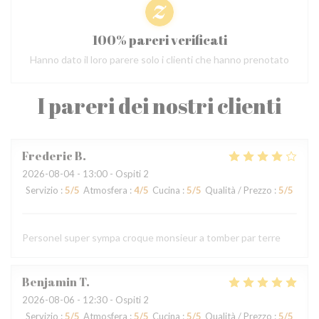
100% pareri verificati
Hanno dato il loro parere solo i clienti che hanno prenotato
I pareri dei nostri clienti
Frederic
B
2026-08-04
- 13:00 - Ospiti 2
Servizio
:
5
/5
Atmosfera
:
4
/5
Cucina
:
5
/5
Qualità / Prezzo
:
5
/5
Personel super sympa croque monsieur a tomber par terre
Benjamin
T
2026-08-06
- 12:30 - Ospiti 2
Servizio
:
5
/5
Atmosfera
:
5
/5
Cucina
:
5
/5
Qualità / Prezzo
:
5
/5