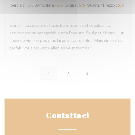
Servizio
:
5
/5
Atmosfera
:
5
/5
Cucina
:
5
/5
Qualità / Prezzo
:
5
/5
Génial ! La cuisine est très bonne, on s'est régalés ! Le
serveur est super agréable et à l'écoute. Seul petit bémol : un
choix de vins un peu plus large serait un plus. Mais sinon c'est
parfait, vous pouvez y aller les yeux fermés !
1
2
3
Contattaci