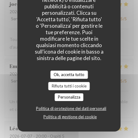
jocelyne
L
pubblicità o contenuti
2026-07-08
- 20:30 - Ospiti 2
personalizzati. Clicca su
'Accetta tutto', 'Rifiuta tutto'
Servizio
:
5
/5
Atmosfera
:
5
/5
Cucina
:
5
/5
Qualità / Prezzo
:
5
/5
o 'Personalizza' per gestire le
tue preferenze. Puoi
modificare le tue scelte in
Tous les platscétaient succulents (croque truffé, caviar
qualsiasi momento cliccando
d'aubergine, burrata avec orange et pistache)
sull'icona del cookie in basso a
sinistra delle pagine del sito.
Emilie
T
2026-07-08
- 20:30 - Ospiti 6
Ok, accetta tutto
Servizio
:
5
/5
Atmosfera
:
5
/5
Cucina
:
5
/5
Qualità / Prezzo
:
5
/5
Rifiuta tutti i cookie
Personalizza
Un très bon repas , un accueil au top pour une soirée agréable
Politica di protezione dei dati personali
et conviviale
Politica di gestione dei cookie
Léonard
L
2026-07-07
- 20:00 - Ospiti 5