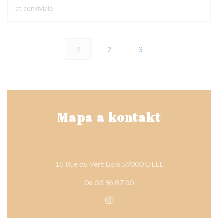
et conviviale
1
2
3
Mapa a kontakt
((otevře se v no
16 Rue du Vert Bois 59000 LILLE
06 03 96 87 00
Instagram ((otevře se v nové