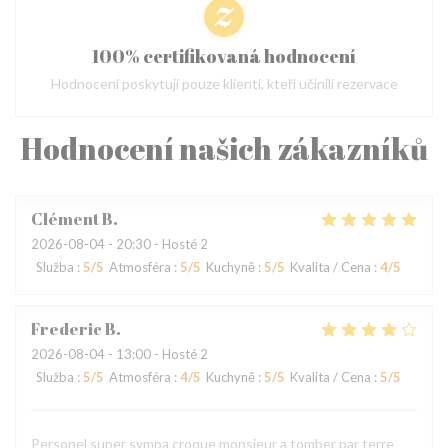
100% certifikovaná hodnocení
Hodnocení poskytují pouze klienti, kteří učinili rezervace
Hodnocení našich zákazníků
Clément
B
2026-08-04
- 20:30 - Hosté 2
Služba
:
5
/5
Atmosféra
:
5
/5
Kuchyně
:
5
/5
Kvalita / Cena
:
4
/5
Frederic
B
2026-08-04
- 13:00 - Hosté 2
Služba
:
5
/5
Atmosféra
:
4
/5
Kuchyně
:
5
/5
Kvalita / Cena
:
5
/5
Personel super sympa croque monsieur a tomber par terre