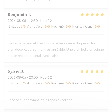
Benjamin
T
2026-08-06
- 12:30 - Hosté 2
Služba
:
5
/5
Atmosféra
:
5
/5
Kuchyně
:
5
/5
Kvalita / Cena
:
5
/5
Carte de saison et très honnête, lieu sympathique et fort
bien décoré, personnel très agréable. Une bien belle enseigne
que je refréquenterai avec plaisir
Sylvie
B
2026-08-05
- 20:00 - Hosté 2
Služba
:
5
/5
Atmosféra
:
5
/5
Kuchyně
:
5
/5
Kvalita / Cena
:
5
/5
Service super sympa et le repas excellent