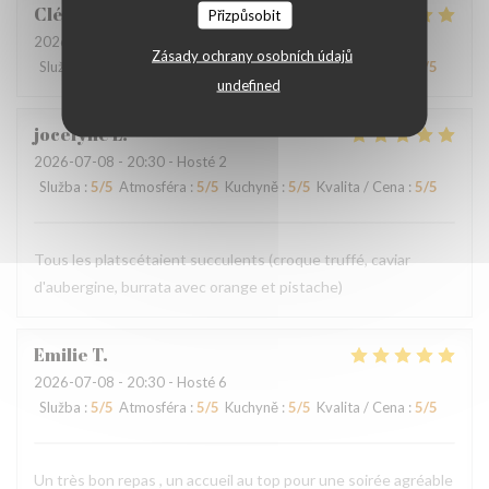
Clémentine
T
Přizpůsobit
2026-07-24
- 12:30 - Hosté 2
Zásady ochrany osobních údajů
Služba
:
5
/5
Atmosféra
:
5
/5
Kuchyně
:
5
/5
Kvalita / Cena
:
5
/5
undefined
jocelyne
L
2026-07-08
- 20:30 - Hosté 2
Služba
:
5
/5
Atmosféra
:
5
/5
Kuchyně
:
5
/5
Kvalita / Cena
:
5
/5
Tous les platscétaient succulents (croque truffé, caviar
d'aubergine, burrata avec orange et pistache)
Emilie
T
2026-07-08
- 20:30 - Hosté 6
Služba
:
5
/5
Atmosféra
:
5
/5
Kuchyně
:
5
/5
Kvalita / Cena
:
5
/5
Un très bon repas , un accueil au top pour une soirée agréable